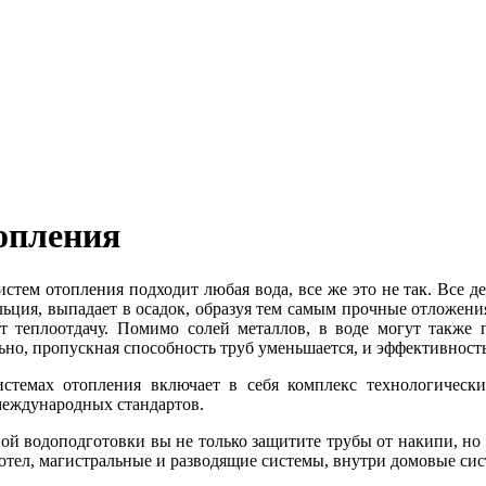
топления
истем отопления подходит любая вода, все же это не так. Все д
ьция, выпадает в осадок, образуя тем самым прочные отложения
ет теплоотдачу. Помимо солей металлов, в воде могут также
ьно, пропускная способность труб уменьшается, и эффективность
стемах отопления включает в себя комплекс технологически
международных стандартов.
й водоподготовки вы не только защитите трубы от накипи, но
отел, магистральные и разводящие системы, внутри домовые сист